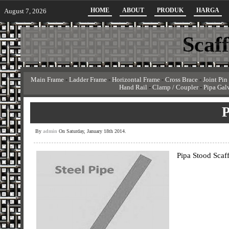
HOME
ABOUT
PRODUK
HARGA
August 7, 2026
Scaf
Main Frame
-
Ladder Frame
-
Horizontal Frame
-
Cross Brace
-
Joint Pin
Hand Rail
-
Clamp / Coupler
-
Pipa Gal
P
By
admin
On Saturday, January 18th 2014.
Pipa Stood Scaff