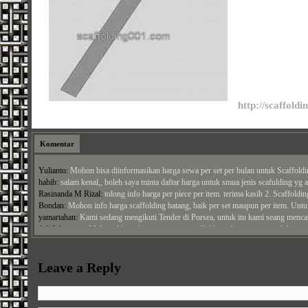
http://scaffold
Komentar
Yulianto:
Mohon bisa diinformasikan harga sewa per set per bulan untuk Scaffold
habib:
salam kenal,, boleh saya minta daftar harga untuk smua jenis scafulding yg an
Rasinanda M Rizal:
tolong info harga per piece per item. terima kasih 2. Scaffolding
Bondan:
Mohon info harga scaffolding batang, baik per set maupun per item. Untuk
yamartahan:
Kami sedang mengikuti Tender di Porsea, untuk itu kami seang mencara
Adi Wiratman:
Mohon dikirimkan penawaran scaffolding alumunium untuk ketinggi
Panji Arga Perdana:
bisa kirim penawaran untuk papan ashiba alumuniaum ke alamat
Jamal:
Mohon harga cross brace, ...
Leave a Reply