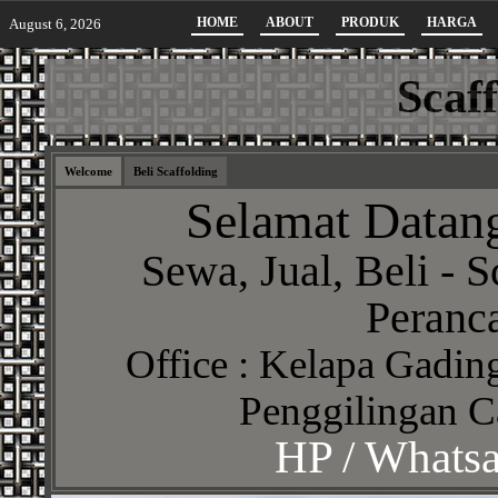
HOME
ABOUT
PRODUK
HARGA
August 6, 2026
Scaf
Welcome
Beli Scaffolding
Selamat Datang
Sewa, Jual, Beli - S
Peranca
Office : Kelapa Gading
Penggilingan C
HP / Whats