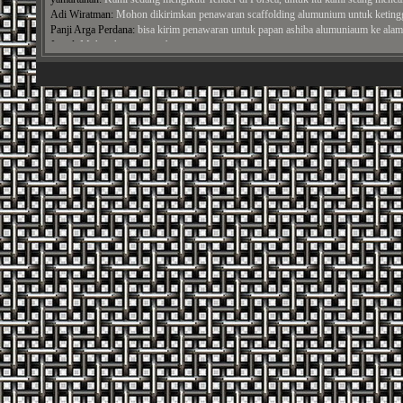
Adi Wiratman:
Mohon dikirimkan penawaran scaffolding alumunium untuk ketinggi
Panji Arga Perdana:
bisa kirim penawaran untuk papan ashiba alumuniaum ke alamat
Jamal:
Mohon harga cross brace, ...
Syamroni:
Mohon Diberikan Penawaran, untuk harga scaffolding min ket 3.2 mm se
syifa aulia:
Selamat siang, maaf pak saya mau tanya kalo untuk ketinggian 20 meter 