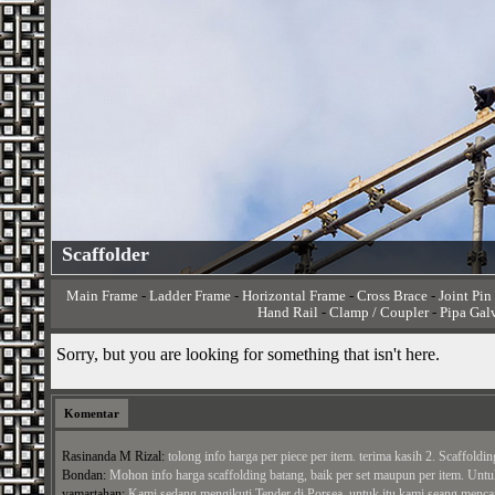
Scaffolder
Main Frame
-
Ladder Frame
-
Horizontal Frame
-
Cross Brace
-
Joint Pin
Hand Rail
-
Clamp / Coupler
-
Pipa Gal
Sorry, but you are looking for something that isn't here.
Komentar
Rasinanda M Rizal:
tolong info harga per piece per item. terima kasih 2. Scaffolding
Bondan:
Mohon info harga scaffolding batang, baik per set maupun per item. Untuk
yamartahan:
Kami sedang mengikuti Tender di Porsea, untuk itu kami seang mencara